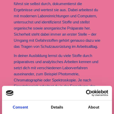
führst sie selbst durch, dokumentierst die
Ergebnisse und wertest sie aus. Dabei arbeitest du
mit modernen Laboreinrichtungen und Computern,
untersuchst und identifizierst Stoffe und stellst
organische sowie anorganische Präparate her.
Sicherheit steht dabei immer an erster Stelle – der
Umgang mit Gefahrstoffen gehört genauso dazu wie
das Tragen von Schutzausrüstung im Arbeitsalltag.
In deiner Ausbildung lernst du viele Stoffe durch
präparatives und analytisches Arbeiten kennen und
setzt dich mit verschiedenen Laborverfahren
auseinander, zum Beispiel Photometrie,
Chromatographie oder Spektroskopie. Je nach
Einsatzbereich arbeitest du in der Forschung, der
Qualitätskontrolle oder der Anwendungstechnik.
Du willst sehen, wie das im Alltag aussieht?
Consent
Details
About
Wenn du die Schule (fast) abgeschlossen hast und
dich gerade beruflich orientierst, schau dir unser