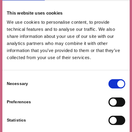
Video an! Begleite unsere Azubis und erlebe
einen
This website uses cookies
typischen Tag als Chemielaborant (m/w/d) bei
Pulcra
hautnah.
We use cookies to personalise content, to provide
technical features and to analyse our traffic. We also
Nach Abschluss deiner Ausbildung hast du
share information about your use of our site with our
zahlreiche Fortbildungsmöglichkeiten, zum Beispiel
analytics partners who may combine it with other
eine Weiterbildung zum Techniker für
information that you’ve provided to them or that they’ve
Chemietechnik oder zum Industriemeister für
collected from your use of their services.
Chemie. Alternativ kannst du auch ein Studium
anschließen, etwa in den Studiengängen Chemie
oder Chemieingenieurwesen.
Consent
Necessary
Selection
Hier findest du weitere Infos.
Preferences
Statistics