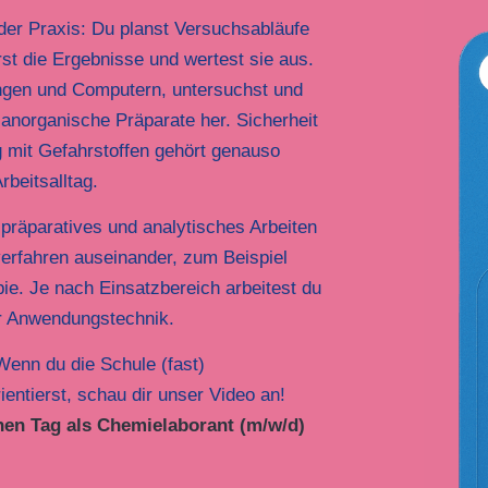
der Praxis: Du planst Versuchsabläufe
rst die Ergebnisse und wertest sie aus.
ungen und Computern, untersuchst und
e anorganische Präparate her. Sicherheit
g mit Gefahrstoffen gehört genauso
beitsalltag.
h präparatives und analytisches Arbeiten
erfahren auseinander, zum Beispiel
e. Je nach Einsatzbereich arbeitest du
er Anwendungstechnik.
enn du die Schule (fast)
entierst, schau dir unser Video an!
hen Tag als Chemielaborant (m/w/d)